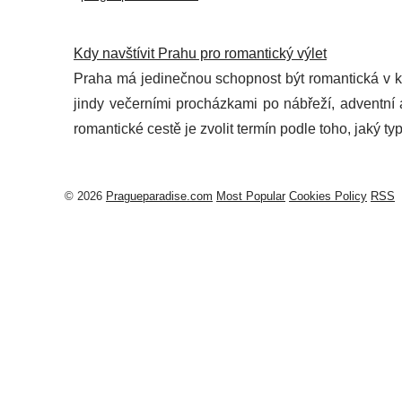
Kdy navštívit Prahu pro romantický výlet
Praha má jedinečnou schopnost být romantická v ka
jindy večerními procházkami po nábřeží, adventní 
romantické cestě je zvolit termín podle toho, jaký ty
© 2026
Pragueparadise.com
Most Popular
Cookies Policy
RSS