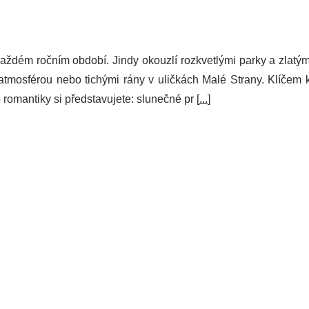
ždém ročním období. Jindy okouzlí rozkvetlými parky a zlatým
atmosférou nebo tichými rány v uličkách Malé Strany. Klíčem 
p romantiky si představujete: slunečné pr [
...
]