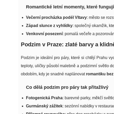
Romantické letní momenty, které funguj
Večerní procházka podél Vltavy
: město se rozs
Západ slunce z vyhlídky
: společný okamžik, kt
Venkovní posezení
: pomalá večeře a pozorován
Podzim v Praze: zlaté barvy a klidn
Podzim je ideální pro páry, které si chtějí Prahu 
teploty, uličky působí malebně a podzimní světlo do
obdobím, kdy je snadné naplánovat
romantiku be
Co dělá podzim pro páry tak přitažlivý
Fotogenická Praha
: barevné parky, měkčí světlo
Gurmánský zážitek
: sezónní nabídky v restaura