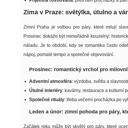
Příjemná rovnováha
: přes den procházky a pam
Zima v Praze: světýlka, útulno a vá
Zimní Praha je volbou pro páry, které milují sla
Prosinec dokáže být mimořádně kouzelný: historick
náladu. Je to období, kdy se romantika často odeh
nápoj, pomalé tempo a společné objevování.
Prosinec: romantický vrchol pro milovn
Adventní atmosféra
: výzdoba, světla a slavnos
Útulné interiéry
: kavárny, restaurace a kulturní
Společné rituály
: třeba večerní procházka po vy
Leden a únor: zimní pohoda pro páry, kte
Začátek roku může být skvělý pro páry, které oc