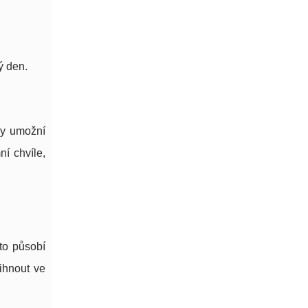
ý den.
ny umožní
ní chvíle,
to působí
ihnout ve