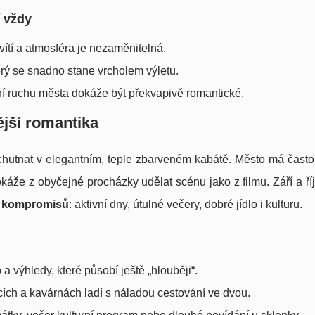
í vždy
vítí a atmosféra je nezaměnitelná.
erý se snadno stane vrcholem výletu.
í ruchu města dokáže být překvapivě romantické.
ější romantika
vychutnat v elegantním, teple zbarveném kabátě. Město má čast
káže z obyčejné procházky udělat scénu jako z filmu. Září a říj
z kompromisů
: aktivní dny, útulné večery, dobré jídlo i kulturu.
 a výhledy, které působí ještě „hlouběji“.
cích a kavárnách ladí s náladou cestování ve dvou.