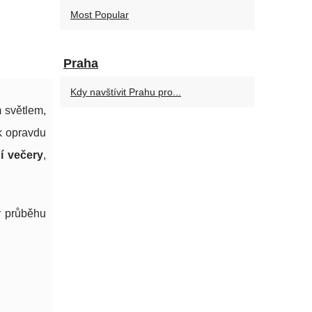
Most Popular
Praha
Kdy navštívit Prahu pro...
 světlem,
k opravdu
ní večery
,
v průběhu