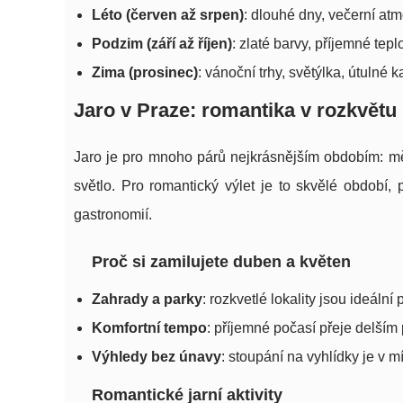
Léto (červen až srpen)
: dlouhé dny, večerní atm
Podzim (září až říjen)
: zlaté barvy, příjemné tep
Zima (prosinec)
: vánoční trhy, světýlka, útulné 
Jaro v Praze: romantika v rozkvětu
Jaro je pro mnoho párů nejkrásnějším obdobím: mě
světlo. Pro romantický výlet je to skvělé období
gastronomií.
Proč si zamilujete duben a květen
Zahrady a parky
: rozkvetlé lokality jsou ideální
Komfortní tempo
: příjemné počasí přeje delší
Výhledy bez únavy
: stoupání na vyhlídky je v 
Romantické jarní aktivity