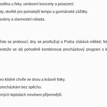
osféra u řeky, venkovní koncerty a posezení.
loty, skvělé pro pomalejší tempo a gurmánské zážitky.
kavárny a slavnostní nálada.
sto se probouzí, dny se prodlužují a Praha získává měkké, fo
, protože se dá pohodlně kombinovat procházkový program s k
 pro klidné chvíle ve dvou a krásné fotky.
m procházkám bez spěchu.
mírných teplotách mnohem příjemnější.