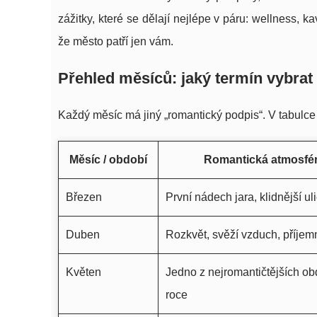
zážitky, které se dělají nejlépe v páru: wellness, 
že město patří jen vám.
Přehled měsíců: jaký termín vybrat
Každý měsíc má jiný „romantický podpis“. V tabulce
Měsíc / období
Romantická atmosfé
Březen
První nádech jara, klidnější ul
Duben
Rozkvět, svěží vzduch, příjem
Květen
Jedno z nejromantičtějších ob
roce