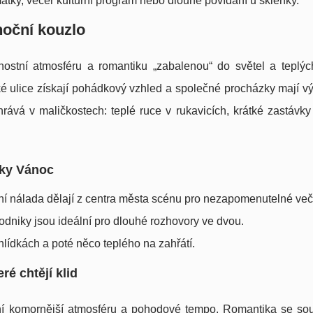
átky, večer kulturní program nebo dlouhé povídání u sklenky.
noční kouzlo
vnostní atmosféru a romantiku „zabalenou“ do světel a teplýc
é ulice získají pohádkový vzhled a společné procházky mají v
rává v maličkostech: teplé ruce v rukavicích, krátké zastávky
íky Vánoc
tní nálada dělají z centra města scénu pro nezapomenutelné več
 podniky jsou ideální pro dlouhé rozhovory ve dvou.
hlídkách a poté něco teplého na zahřátí.
ré chtějí klid
ení komornější atmosféru a pohodové tempo. Romantika se sou