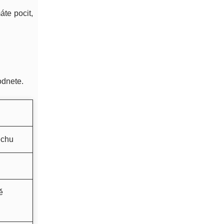
áte pocit,
odnete.
ěchu
ě