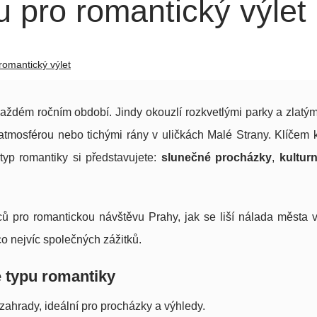
u pro romantický výlet
romantický výlet
ždém ročním období. Jindy okouzlí rozkvetlými parky a zlatým
atmosférou nebo tichými rány v uličkách Malé Strany. Klíčem 
 typ romantiky si představujete:
slunečné procházky
,
kultur
ců pro romantickou návštěvu Prahy, jak se liší nálada města 
 co nejvíc společných zážitků.
e typu romantiky
 zahrady, ideální pro procházky a výhledy.