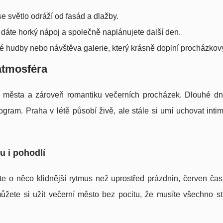
e světlo odráží od fasád a dlažby.
dáte horký nápoj a společně naplánujete další den.
ké hudby nebo návštěva galerie, který krásně doplní procházkov
 atmosféra
rgii města a zároveň romantiku večerních procházek. Dlouhé d
gram. Praha v létě působí živě, ale stále si umí uchovat intim
u i pohodlí
ete o něco klidnější rytmus než uprostřed prázdnin, červen čas
žete si užít večerní město bez pocitu, že musíte všechno st