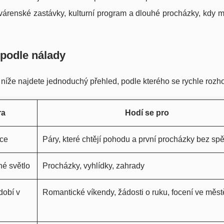
kavárenské zastávky, kulturní program a dlouhé procházky, kdy m
 podle nálady
 níže najdete jednoduchý přehled, podle kterého se rychle rozh
ra
Hodí se pro
ice
Páry, které chtějí pohodu a první procházky bez sp
né světlo
Procházky, vyhlídky, zahrady
dobí v
Romantické víkendy, žádosti o ruku, focení ve měst