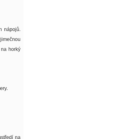
h nápojů.
ýjimečnou
 na horký
ery.
středí na