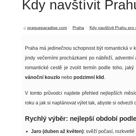
Kdy navštívit Prah
pragueparadise.com
Praha
Kdy navštívit Prahu pro 
Praha má jedinečnou schopnost být romantická v ka
jindy večerními procházkami po nábřeží, adventní 
romantické cestě je zvolit termín podle toho, jaký
vánoční kouzlo
nebo
podzimní klid
.
V tomto průvodci najdete přehled nejlepších měsí
roku a jak si naplánovat výlet tak, abyste si odvezli
Rychlý výběr: nejlepší období podl
Jaro (duben až květen)
: svěží počasí, rozkvetlé